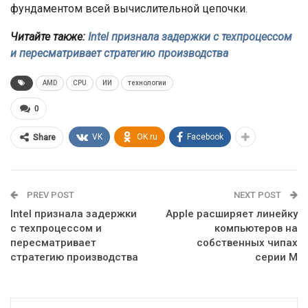
фундаментом всей вычислительной цепочки.
Читайте также:
Intel признала задержки с техпроцессом
и пересматривает стратегию производства
AMD
CPU
ИИ
технологии
0
VK
OK.ru
Facebook
Share
PREV POST
NEXT POST
Intel признала задержки
Apple расширяет линейку
с техпроцессом и
компьютеров на
пересматривает
собственных чипах
стратегию производства
серии M