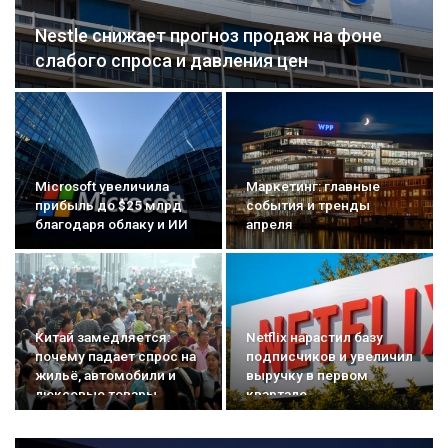
Nestle снижает прогноз продаж на фоне
слабого спроса и давления цен
Microsoft увеличила
Маркетинг: главные
прибыль до $25 млрд
события и тренды
благодаря облаку и ИИ
апреля
Китай замедляется:
Netflix нарастил базу
почему падает спрос на
подписчиков и увеличил
жильё, автомобили и
выручку в первом
люксовые товары
квартале